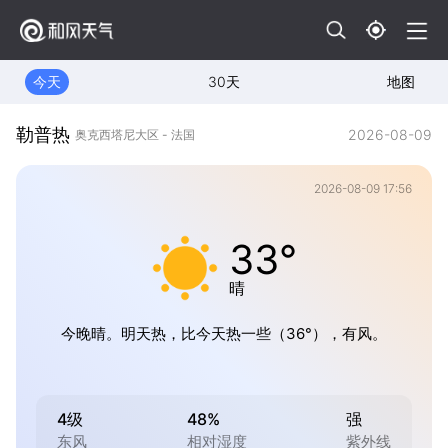
今天
30天
地图
勒普热
2026-08-09
奥克西塔尼大区 - 法国
2026-08-09 17:56
33°
晴
今晚晴。明天热，比今天热一些（36°），有风。
4级
48%
强
东风
相对湿度
紫外线