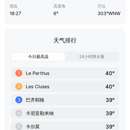
现在
高度角
方位
18:27
6°
303°WNW
天气排行
今日最高温
24小时降水量
40°
Le Perthus
1
40°
Les Cluses
2
39°
巴齐耶格
3
39°
卡尼亚勒米纳
4
39°
卡尔莫
5