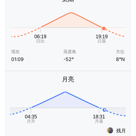
现在
高度角
方位
01:09
-52°
8°N
月亮
残月