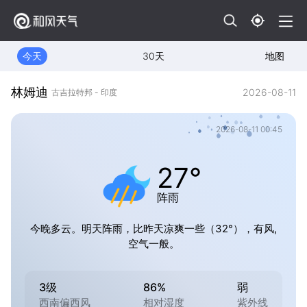
今天
30天
地图
林姆迪
2026-08-11
古吉拉特邦 - 印度
2026-08-11 00:45
27°
阵雨
今晚多云。明天阵雨，比昨天凉爽一些（32°），有风,
空气一般。
3级
86%
弱
西南偏西风
相对湿度
紫外线