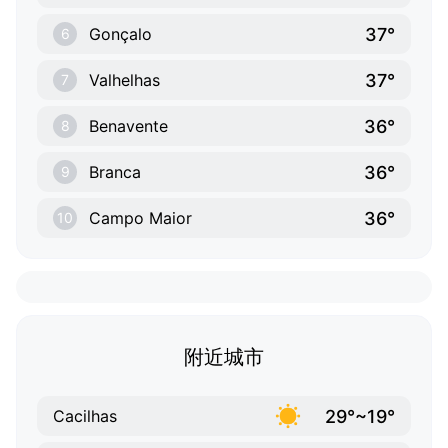
37°
Gonçalo
6
37°
Valhelhas
7
36°
Benavente
8
36°
Branca
9
36°
Campo Maior
10
附近城市
29°~19°
Cacilhas