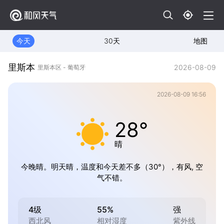
今天
30天
地图
里斯本
2026-08-09
里斯本区 - 葡萄牙
2026-08-09 16:56
28°
晴
今晚晴。明天晴，温度和今天差不多（30°），有风, 空
气不错。
4级
55%
强
西北风
相对湿度
紫外线