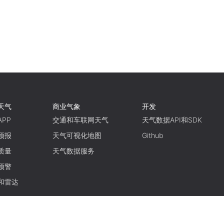
天气
商业气象
开发
PP
交通和车联网天气
天气数据API和SDK
预报
天气可视化地图
Github
质量
天气数据服务
预警
和雷达