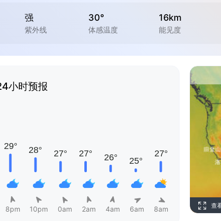
强
30°
16km
紫外线
体感温度
能见度
24小时预报
查
8pm
10pm
0am
2am
4am
6am
8am