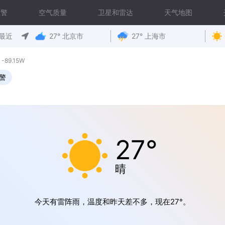
预警
空气质量
卫星和雷达
天气地图
最近
27° 北京市
27° 上海市
-89.15W
警
27°
晴
今天有雷阵雨，温度和昨天差不多，现在27°。