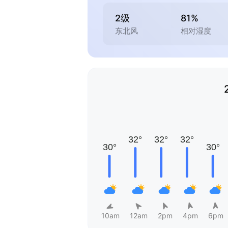
2级
81%
东北风
相对湿度
10am
12am
2pm
4pm
6pm