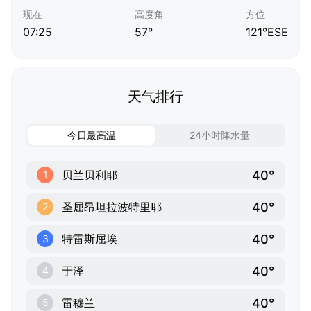
现在
高度角
方位
07:25
57°
121°ESE
天气排行
今日最高温
24小时降水量
40°
贝兰贝利耶
1
40°
圣屈昂坦拉波特里耶
2
40°
特雷斯屈埃
3
40°
于泽
4
40°
雷穆兰
5