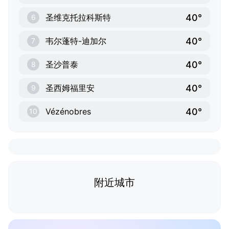
40°
圣维克托拉科斯特
6
40°
韦尔蓬特-迪加尔
7
40°
圣沙普泰
8
40°
圣西姆福里安
9
40°
Vézénobres
10
附近城市