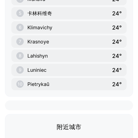
24°
卡林科维奇
5
24°
Klimavichy
6
24°
Krasnoye
7
24°
Lahishyn
8
24°
Luniniec
9
24°
Pietrykaŭ
10
附近城市