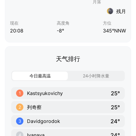
残月
现在
高度角
方位
20:08
-8°
345°NNW
天气排行
今日最高温
24小时降水量
25°
Kastsyukovichy
1
25°
列奇察
2
24°
Davidgorodok
3
24°
Ivanava
4