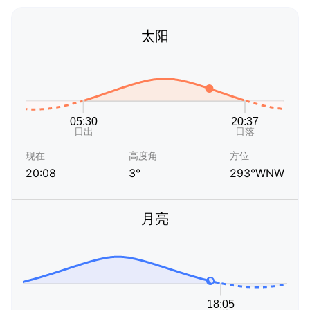
太阳
现在
高度角
方位
20:08
3°
293°WNW
月亮