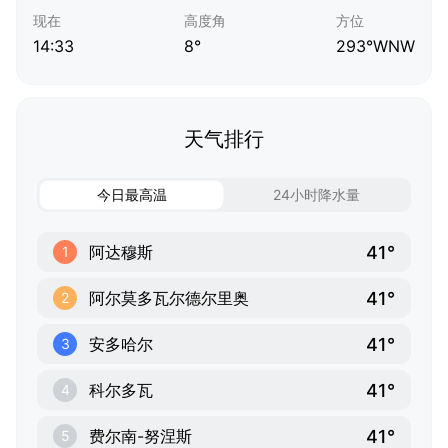
现在
高度角
方位
14:33
8°
293°WNW
天气排行
今日最高温
24小时降水量
41°
阿达穆斯
1
41°
阿尔莫多瓦尔德尔里奥
2
41°
安多哈尔
3
41°
科尔多瓦
4
41°
费尔南-努涅斯
5