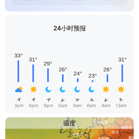
24小时预报
3pm
6pm
9pm
0am
3am
6am
9am
12am
温度