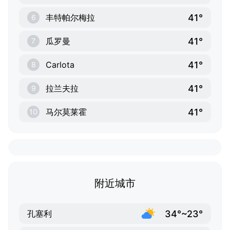
41°
丰特帕尔梅拉
6
41°
瓜罗曼
7
41°
Carlota
8
41°
拉兰夫拉
9
41°
马尔莫莱霍
10
附近城市
34°~23°
孔塞利