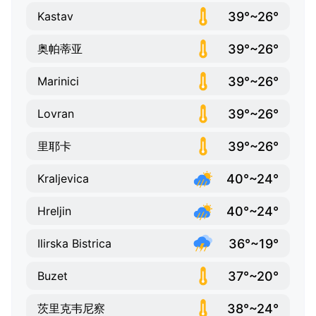
39°~26°
Kastav
39°~26°
奥帕蒂亚
39°~26°
Marinici
39°~26°
Lovran
39°~26°
里耶卡
40°~24°
Kraljevica
40°~24°
Hreljin
36°~19°
Ilirska Bistrica
37°~20°
Buzet
38°~24°
茨里克韦尼察