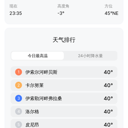
现在
高度角
方位
23:35
-3°
45°NE
天气排行
今日最高温
24小时降水量
40°
伊索尔河畔贝斯
1
40°
卡尔努莱
2
40°
伊索勒河畔弗拉桑
3
40°
洛尔格
4
40°
皮尼昂
5