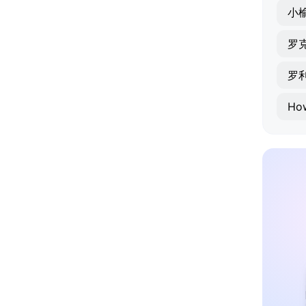
小
罗
罗
Ho