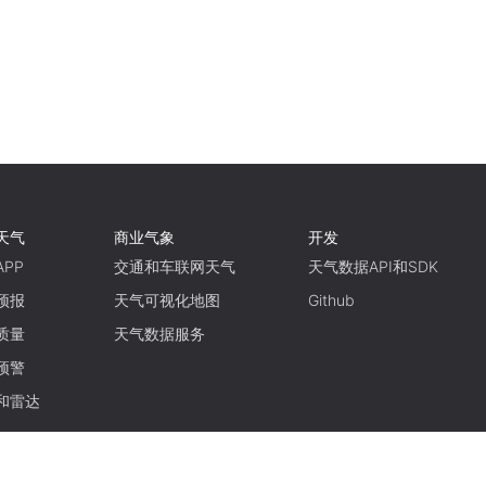
天气
商业气象
开发
PP
交通和车联网天气
天气数据API和SDK
预报
天气可视化地图
Github
质量
天气数据服务
预警
和雷达