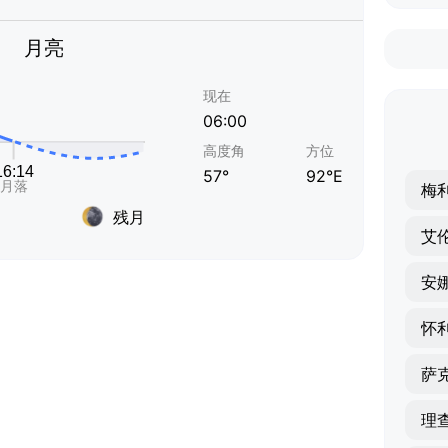
月亮
现在
06:00
高度角
方位
57°
92°E
梅
残月
艾
安
怀
萨
理