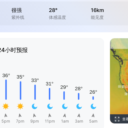
很强
28°
16km
紫外线
体感温度
能见度
24小时预报
查
5pm
7pm
9pm
11pm
1am
3am
5am