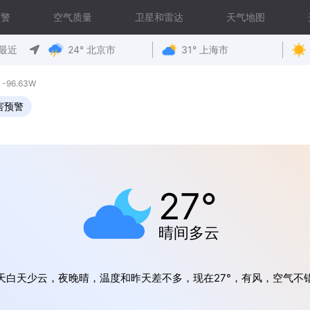
预警
空气质量
卫星和雷达
天气地图
最近
24° 北京市
31° 上海市
-96.63W
害预警
27°
晴间多云
天白天少云，夜晚晴，温度和昨天差不多，现在27°，有风，空气不