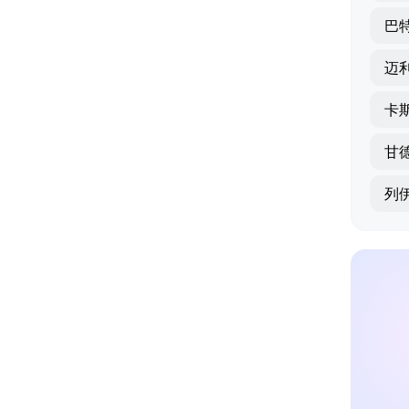
巴
迈
卡
甘
列