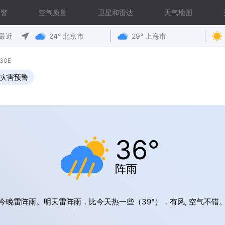
预警
空气质量
卫星和雷达
天气地图
最近
24° 北京市
29° 上海市
30E
灾害预警
36°
阵雨
今晚雷阵雨。明天雷阵雨，比今天热一些（39°），有风, 空气不错