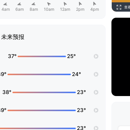
查
4am
6am
8am
10am
12am
2pm
4pm
未来预报
37°
25°
39°
24°
38°
23°
39°
23°
23°