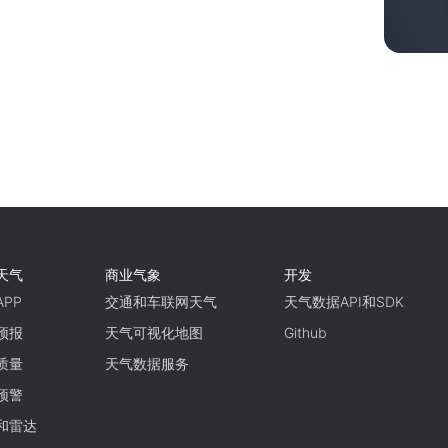
天气
商业气象
开发
PP
交通和车联网天气
天气数据API和SDK
预报
天气可视化地图
Github
质量
天气数据服务
预警
和雷达