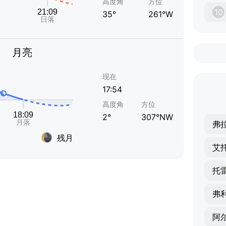
高度角
方位
10
35°
261°W
月亮
现在
17:54
高度角
方位
2°
307°NW
弗
残月
艾
托
弗
阿