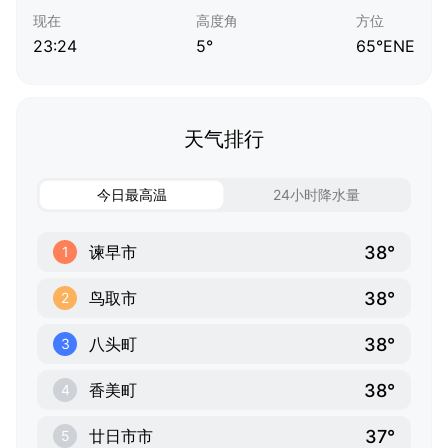
现在
高度角
方位
23:24
5°
65°ENE
天气排行
今日最高温
24小时降水量
38°
谏早市
1
38°
鸟取市
2
38°
八头町
3
38°
香美町
4
37°
廿日市市
5