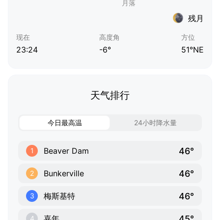
残月
现在
高度角
方位
23:24
-6°
51°NE
天气排行
今日最高温
24小时降水量
46°
Beaver Dam
1
46°
Bunkerville
2
46°
梅斯基特
3
45°
嘉年
4