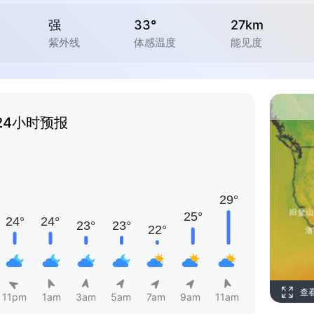
强
33°
27km
紫外线
体感温度
能见度
24小时预报
查
11pm
1am
3am
5am
7am
9am
11am