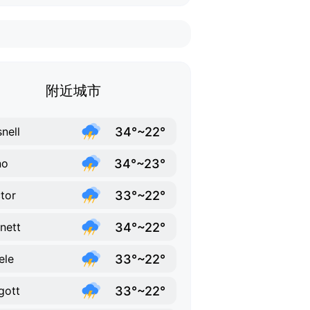
附近城市
34°~22°
nell
34°~23°
no
33°~22°
tor
34°~22°
nett
33°~22°
ele
33°~22°
gott