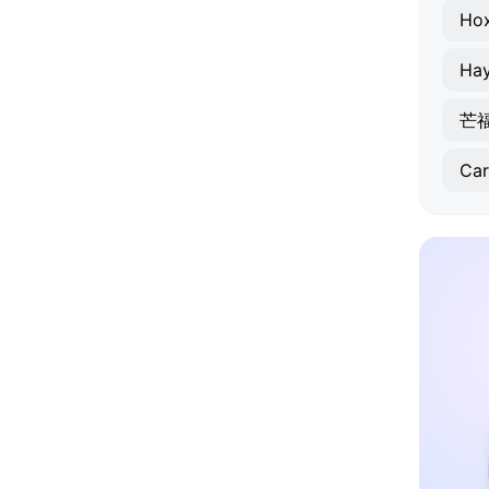
Hox
Hay
芒
Car