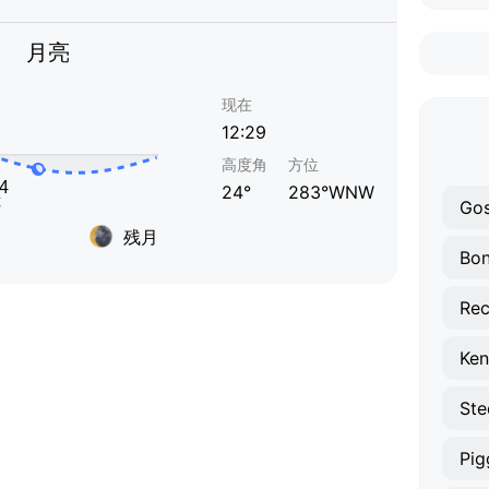
月亮
现在
12:29
高度角
方位
24°
283°WNW
Gos
残月
Bo
Rec
Ken
Ste
Pig