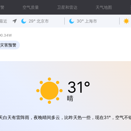
预警
空气质量
卫星和雷达
天气地图
最近
29° 北京市
30° 上海市
90.34W
灾害预警
31°
晴
天白天有雷阵雨，夜晚晴间多云，比昨天热一些，现在31°，空气不