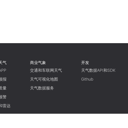
天气
商业气象
开发
PP
交通和车联网天气
天气数据API和SDK
预报
天气可视化地图
Github
质量
天气数据服务
预警
和雷达