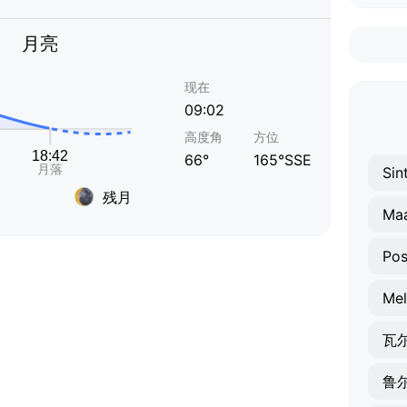
月亮
现在
09:02
高度角
方位
66°
165°SSE
Sin
残月
Maa
Pos
Mel
瓦
鲁