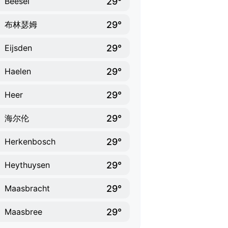
29°
Beesel
29°
布林瑟姆
29°
Eijsden
29°
Haelen
29°
Heer
29°
海尔伦
29°
Herkenbosch
29°
Heythuysen
29°
Maasbracht
29°
Maasbree