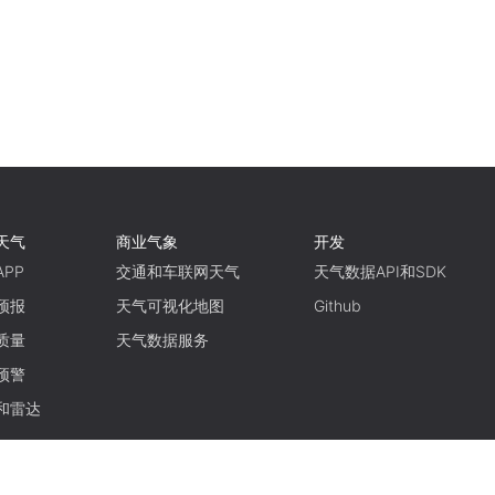
天气
商业气象
开发
PP
交通和车联网天气
天气数据API和SDK
预报
天气可视化地图
Github
质量
天气数据服务
预警
和雷达