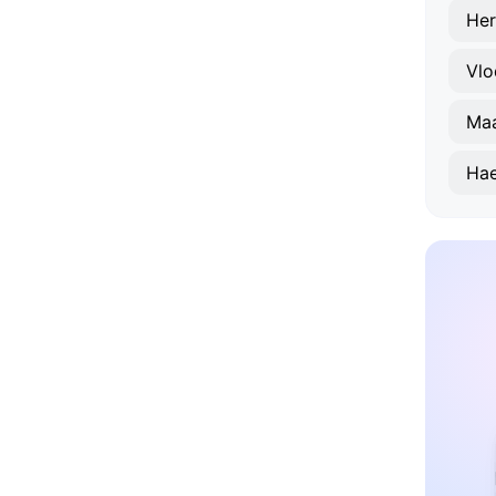
He
Vlo
Maa
Hae