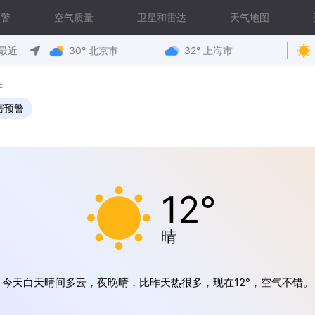
预警
空气质量
卫星和雷达
天气地图
最近
30° 北京市
32° 上海市
E
害预警
12°
晴
今天白天晴间多云，夜晚晴，比昨天热很多，现在12°，空气不错。