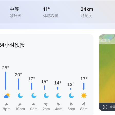
中等
11°
24km
紫外线
体感温度
能见度
24小时预报
查
8pm
10pm
0am
2am
4am
6am
8am