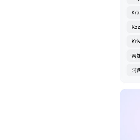
Kra
Koz
Kri
泰
阿