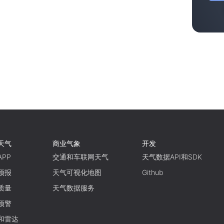
天气
商业气象
开发
PP
交通和车联网天气
天气数据API和SDK
预报
天气可视化地图
Github
质量
天气数据服务
预警
和雷达