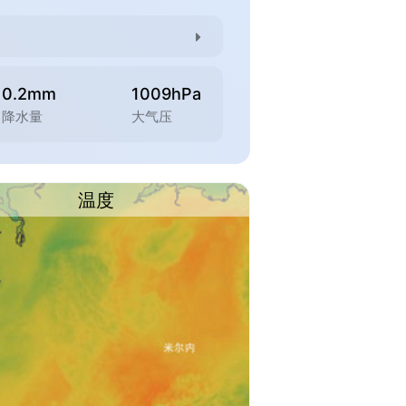
0.2mm
1009hPa
降水量
大气压
温度