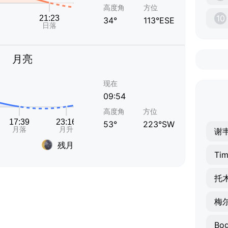
高度角
方位
10
34°
113°ESE
月亮
现在
09:54
高度角
方位
53°
223°SW
谢
残月
Tim
托
梅
Bo