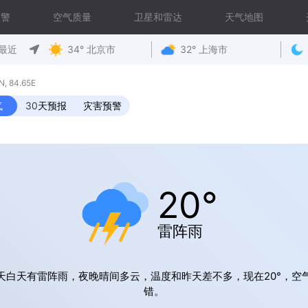
预警
空气质量
卫星和雷达
天气地图
最近
34° 北京市
32° 上海市
 84.65E
气
30天预报
灾害预警
20°
雷阵雨
天白天有雷阵雨，夜晚晴间多云，温度和昨天差不多，现在20°，空
错。