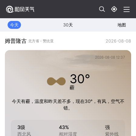
今天
30天
地图
姆普隆古
2026-08-08
北方省 - 赞比亚
2026-08-08 12:37
30°
霾
今天有霾，温度和昨天差不多，现在30°，有风，空气不
错。
3级
43%
强
西北风
相对湿度
紫外线