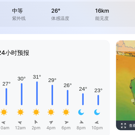
中等
26°
16km
紫外线
体感温度
能见度
24小时预报
查
10am
12am
2pm
4pm
6pm
8pm
10pm