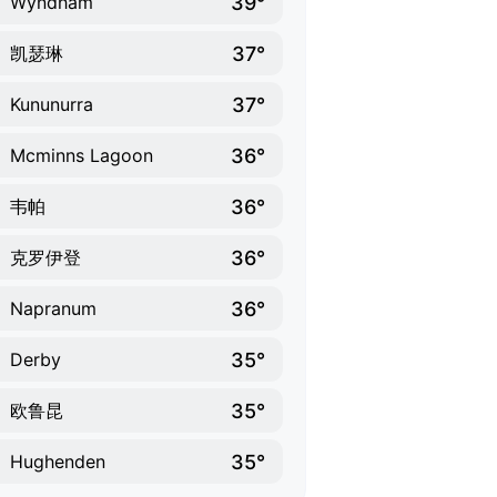
39°
Wyndham
37°
凯瑟琳
37°
Kununurra
36°
Mcminns Lagoon
36°
韦帕
36°
克罗伊登
36°
Napranum
35°
Derby
35°
欧鲁昆
35°
Hughenden