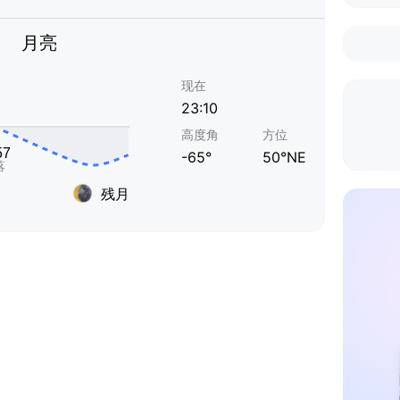
月亮
现在
23:10
高度角
方位
-65°
50°NE
残月