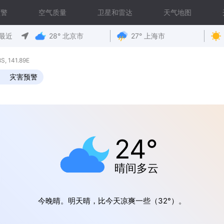
预警
空气质量
卫星和雷达
天气地图
最近
28° 北京市
27° 上海市
 141.89E
灾害预警
24°
晴间多云
今晚晴。明天晴，比今天凉爽一些（32°）。