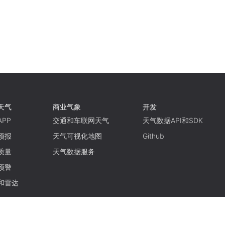
天气
商业气象
开发
PP
交通和车联网天气
天气数据API和SDK
预报
天气可视化地图
Github
质量
天气数据服务
预警
和雷达