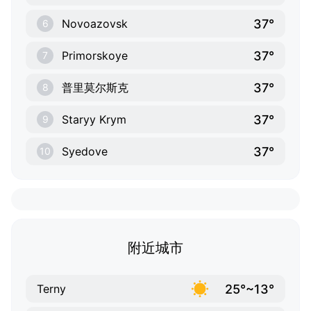
37°
Novoazovsk
6
37°
Primorskoye
7
37°
普里莫尔斯克
8
37°
Staryy Krym
9
37°
Syedove
10
附近城市
25°~13°
Terny