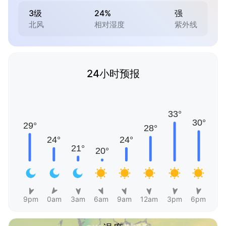
3级
24%
强
北风
相对湿度
紫外线
24小时预报
9pm
0am
3am
6am
9am
12am
3pm
6pm