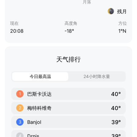
残月
现在
高度角
方位
20:08
-18°
1°N
天气排行
今日最高温
24小时降水量
40°
巴斯卡沃达
1
40°
梅特科维奇
2
39°
Banjol
3
39°
Drnis
4