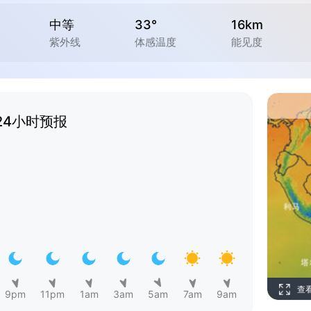
中等
33°
16km
紫外线
体感温度
能见度
24小时预报
查
9pm
11pm
1am
3am
5am
7am
9am