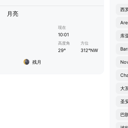
西
月亮
Are
现在
10:01
库
高度角
方位
Bar
29°
312°NW
残月
Nov
大
巴
波