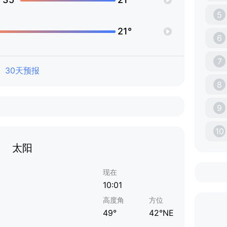
5
21°
6
7
30天预报
8
9
10
太阳
现在
10:01
高度角
方位
49°
42°NE