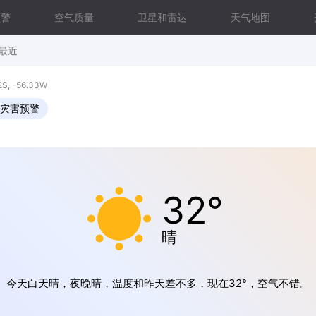
预警
空气质量
卫星和雷达
天气地图
最近
, -56.33W
灾害预警
32°
晴
今天白天晴，夜晚晴，温度和昨天差不多，现在32°，空气不错。