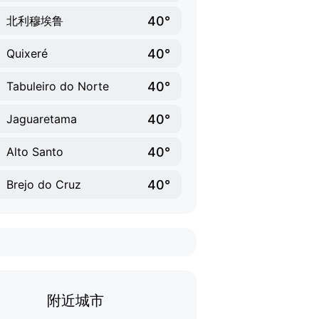
40°
北利穆埃鲁
40°
Quixeré
40°
Tabuleiro do Norte
40°
Jaguaretama
40°
Alto Santo
40°
Brejo do Cruz
附近城市