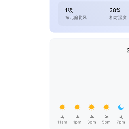
1级
38%
东北偏北风
相对湿度
11am
1pm
3pm
5pm
7pm