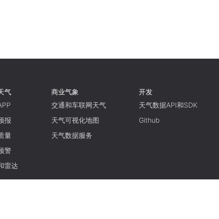
天气
商业气象
开发
PP
交通和车联网天气
天气数据API和SDK
预报
天气可视化地图
Github
质量
天气数据服务
预警
和雷达
使用条款
隐私政策
京ICP备15048401号-11
京公网安备11010