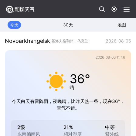
今天
30天
地图
Novoarkhangelsk
2026-08-06
基洛夫格勒州 - 乌克兰
2026-08-06 11:46
36°
晴
今天白天有雷阵雨，夜晚晴，比昨天热一些，现在36°，
空气不错。
2级
21%
中等
东南偏南风
相对湿度
紫外线