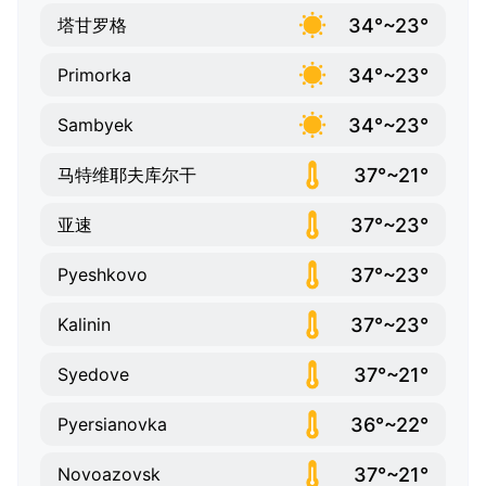
34°~23°
塔甘罗格
34°~23°
Primorka
34°~23°
Sambyek
37°~21°
马特维耶夫库尔干
37°~23°
亚速
37°~23°
Pyeshkovo
37°~23°
Kalinin
37°~21°
Syedove
36°~22°
Pyersianovka
37°~21°
Novoazovsk