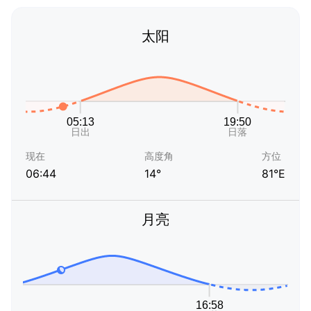
太阳
现在
高度角
方位
06:44
14°
81°E
月亮