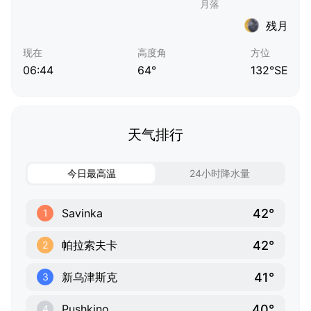
残月
现在
高度角
方位
06:44
64°
132°SE
天气排行
今日最高温
24小时降水量
42°
Savinka
1
42°
帕拉索夫卡
2
41°
新乌津斯克
3
40°
Pushkino
4