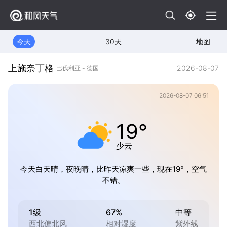
今天
30天
地图
上施奈丁格
2026-08-07
巴伐利亚 - 德国
2026-08-07 06:51
19°
少云
今天白天晴，夜晚晴，比昨天凉爽一些，现在19°，空气
不错。
1级
67%
中等
西北偏北风
相对湿度
紫外线