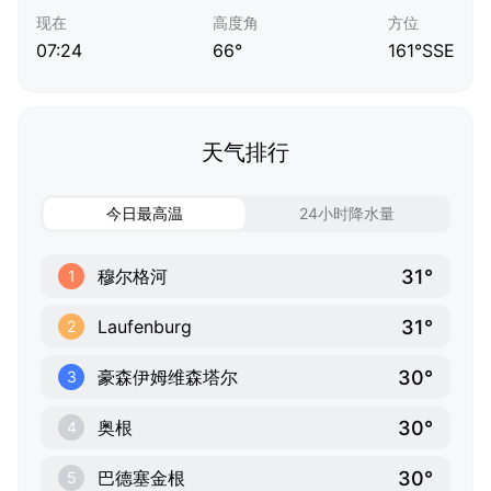
现在
高度角
方位
07:24
66°
161°SSE
天气排行
今日最高温
24小时降水量
31°
穆尔格河
1
31°
Laufenburg
2
30°
豪森伊姆维森塔尔
3
30°
奥根
4
30°
巴德塞金根
5