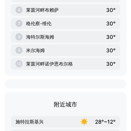
30°
莱茵河畔布赖萨
6
30°
格伦察-维伦
7
30°
海特尔斯海姆
8
30°
米尔海姆
9
30°
莱茵河畔诺伊恩布尔格
10
附近城市
28°~12°
施特拉斯基兴