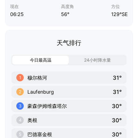
现在
高度角
方位
06:25
56°
129°SE
天气排行
今日最高温
24小时降水量
31°
穆尔格河
1
31°
Laufenburg
2
30°
豪森伊姆维森塔尔
3
30°
奥根
4
30°
巴德塞金根
5