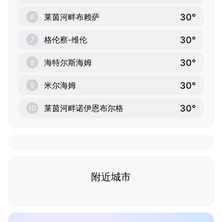
30°
莱茵河畔布赖萨
6
30°
格伦察-维伦
7
30°
海特尔斯海姆
8
30°
米尔海姆
9
30°
莱茵河畔诺伊恩布尔格
10
附近城市