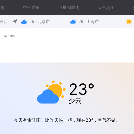
预警
空气质量
卫星和雷达
天气地图
最近
25° 北京市
29° 上海市
-74.18W
23°
少云
今天有雷阵雨，比昨天热一些，现在23°，空气不错。