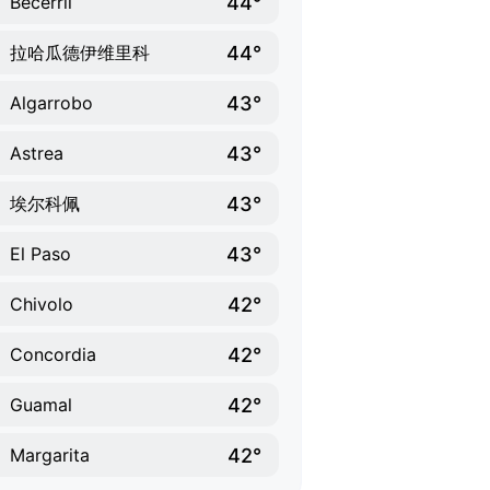
44°
Becerril
44°
拉哈瓜德伊维里科
43°
Algarrobo
43°
Astrea
43°
埃尔科佩
43°
El Paso
42°
Chivolo
42°
Concordia
42°
Guamal
42°
Margarita