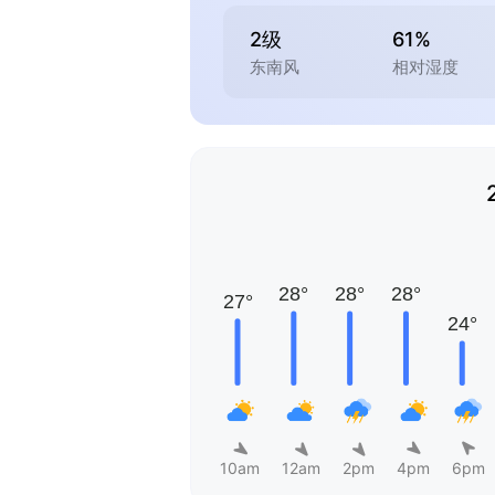
2级
61%
东南风
相对湿度
10am
12am
2pm
4pm
6pm