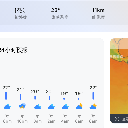
很强
23°
11km
紫外线
体感温度
能见度
24小时预报
查
8pm
10pm
0am
2am
4am
6am
8am