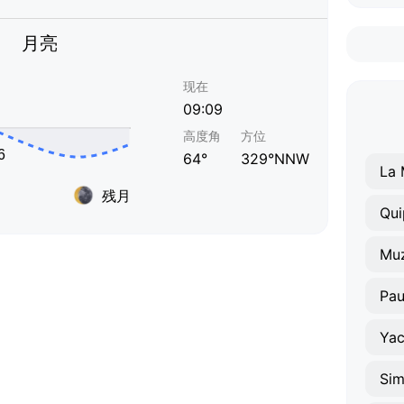
月亮
现在
09:09
高度角
方位
64°
329°NNW
La 
残月
Qu
Mu
Pa
Yac
Sim