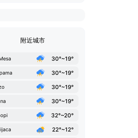
附近城市
30°~19°
Mesa
30°~19°
ipama
30°~19°
zo
30°~19°
una
32°~20°
opi
22°~12°
ijaca