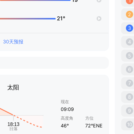
1
2
21°
3
30天预报
4
5
6
7
太阳
8
现在
09:09
9
高度角
方位
10
46°
72°ENE