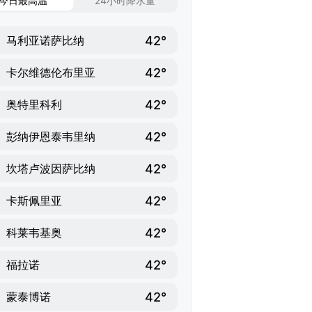
今日最高温
24小时降水量
42°
马利亚诺萨比纳
42°
卡尔维德伦布里亚
42°
奥特里科利
42°
彭纳伊恩泰韦里纳
42°
坎塔卢波因萨比纳
42°
卡斯佩里亚
42°
科莱韦基奥
42°
福拉诺
42°
蒙泰博诺