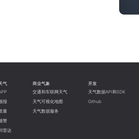
天气
商业气象
开发
PP
交通和车联网天气
天气数据API和SDK
预报
天气可视化地图
Github
质量
天气数据服务
预警
和雷达