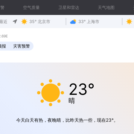
预警
空气质量
卫星和雷达
天气地图
最近
35° 北京市
33° 上海市
.69E
预报
灾害预警
23°
晴
今天白天有热，夜晚晴，比昨天热一些，现在23°。