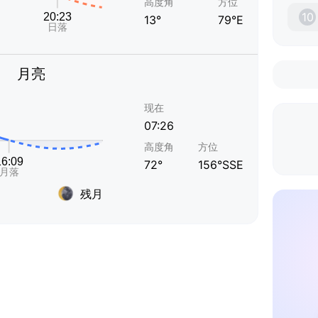
高度角
方位
10
13°
79°E
月亮
现在
07:26
高度角
方位
72°
156°SSE
残月