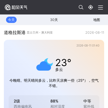
今天
30天
地图
道格拉斯港
2026-08-11
昆士兰州 - 澳大利亚
2026-08-11 01:40
23°
多云
今晚晴。明天晴间多云，比昨天凉爽一些（25°），空气
不错。
2级
88%
中等
西南偏南风
相对湿度
紫外线