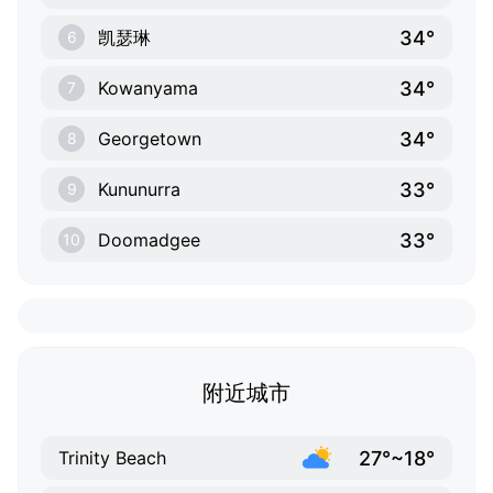
34°
凯瑟琳
6
34°
Kowanyama
7
34°
Georgetown
8
33°
Kununurra
9
33°
Doomadgee
10
附近城市
27°~18°
Trinity Beach