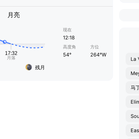
月亮
现在
12:18
高度角
方位
54°
264°W
La 
残月
Mey
马
Eli
So
Eas