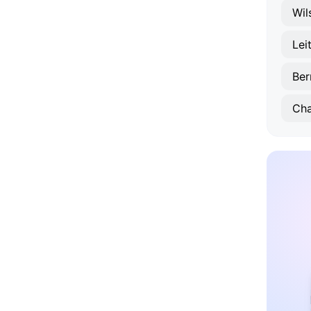
Lei
Ber
Cha