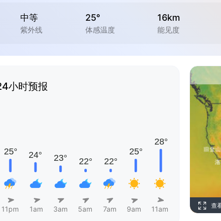
中等
25°
16km
紫外线
体感温度
能见度
24小时预报
查
11pm
1am
3am
5am
7am
9am
11am