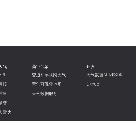
天气
商业气象
开发
PP
交通和车联网天气
天气数据API和SDK
预报
天气可视化地图
Github
质量
天气数据服务
预警
和雷达