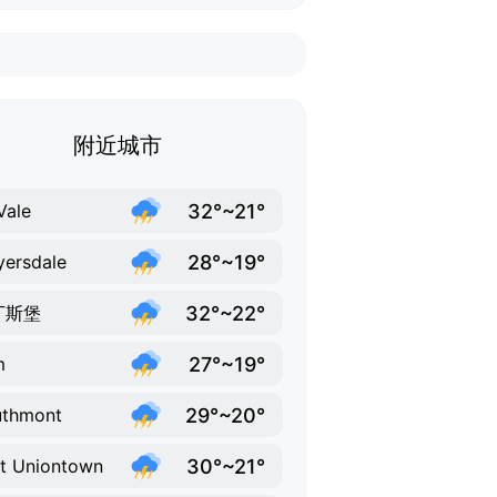
附近城市
32°~21°
Vale
28°~19°
ersdale
32°~22°
丁斯堡
27°~19°
m
29°~20°
uthmont
30°~21°
t Uniontown