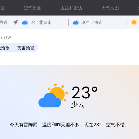
预警
空气质量
卫星和雷达
天气地图
最近
24° 北京市
30° 上海市
8.81W
天预报
灾害预警
23°
少云
今天有雷阵雨，温度和昨天差不多，现在23°，空气不错。