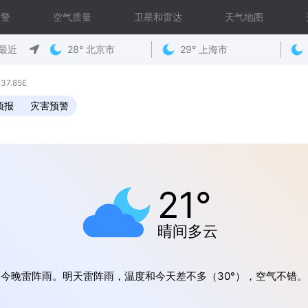
预警
空气质量
卫星和雷达
天气地图
最近
28° 北京市
29° 上海市
7.85E
预报
灾害预警
21°
晴间多云
今晚雷阵雨。明天雷阵雨，温度和今天差不多（30°），空气不错。