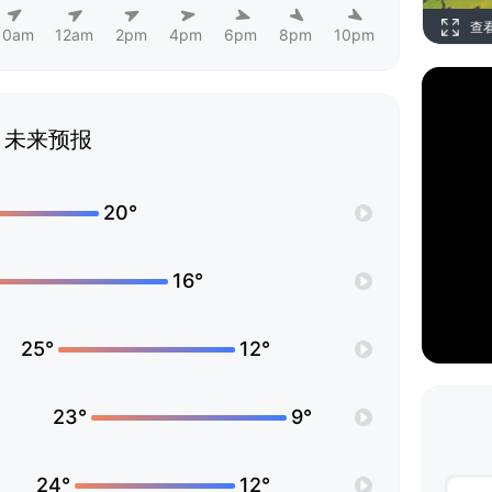
查
10am
12am
2pm
4pm
6pm
8pm
10pm
未来预报
20°
16°
25°
12°
23°
9°
24°
12°