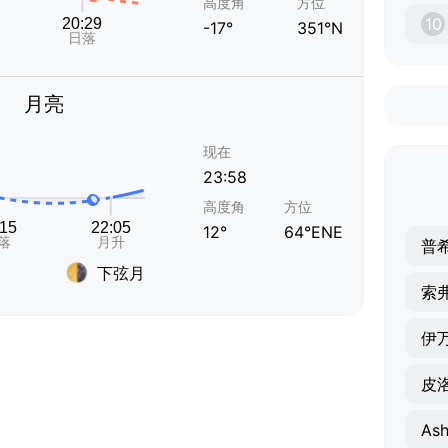
高度角
方位
10
-17°
351°N
月亮
现在
23:58
高度角
方位
12°
64°ENE
普
下弦月
索
伊
皮
Ash