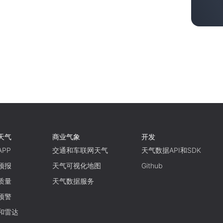
天气
商业气象
开发
PP
交通和车联网天气
天气数据API和SDK
预报
天气可视化地图
Github
质量
天气数据服务
预警
和雷达