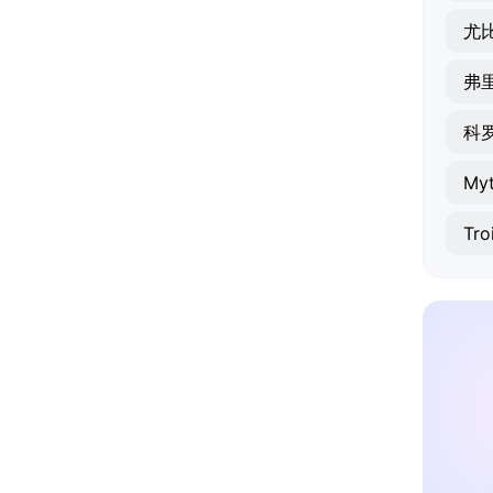
尤
弗
科
Myt
Tro