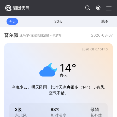
今天
30天
地图
普尔佩
2026-08-07
亚马尔-涅涅茨自治区 - 俄罗斯
2026-08-07 01:46
14°
多云
今晚少云。明天阵雨，比昨天凉爽很多（14°），有风,
空气不错。
3级
88%
最弱
东北风
相对湿度
紫外线