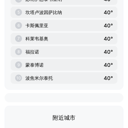
40°
坎塔卢波因萨比纳
5
40°
卡斯佩里亚
6
40°
科莱韦基奥
7
40°
福拉诺
8
40°
蒙泰博诺
9
40°
波焦米尔泰托
10
附近城市