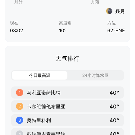
残月
现在
高度角
方位
03:02
10°
62°ENE
天气排行
今日最高温
24小时降水量
40°
马利亚诺萨比纳
1
40°
卡尔维德伦布里亚
2
40°
奥特里科利
3
40°
彭纳伊恩泰韦里纳
4