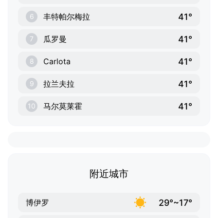
41°
丰特帕尔梅拉
6
41°
瓜罗曼
7
41°
Carlota
8
41°
拉兰夫拉
9
41°
马尔莫莱霍
10
附近城市
29°~17°
博伊罗