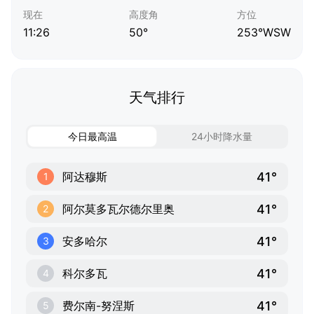
现在
高度角
方位
11:26
50°
253°WSW
天气排行
今日最高温
24小时降水量
41°
阿达穆斯
1
41°
阿尔莫多瓦尔德尔里奥
2
41°
安多哈尔
3
41°
科尔多瓦
4
41°
费尔南-努涅斯
5