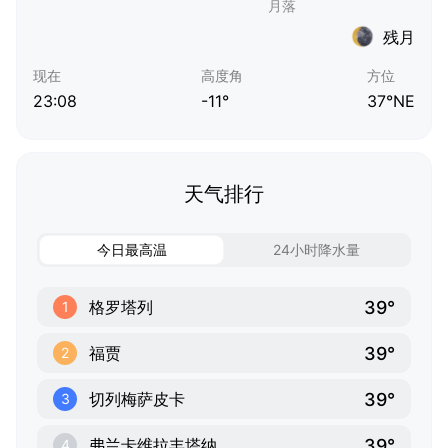
残月
现在
高度角
方位
23:08
-11°
37°NE
天气排行
今日最高温
24小时降水量
39°
格罗塔列
1
39°
福贾
2
39°
切列梅萨皮卡
3
39°
弗兰卡维拉丰塔纳
4