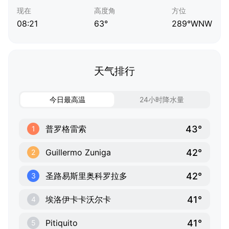
现在
高度角
方位
08:21
63°
289°WNW
天气排行
今日最高温
24小时降水量
43°
普罗格雷索
1
42°
Guillermo Zuniga
2
42°
圣路易斯里奥科罗拉多
3
41°
埃洛伊卡卡沃尔卡
4
41°
Pitiquito
5