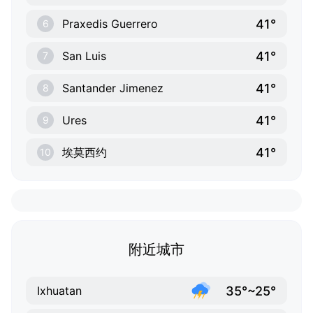
41°
Praxedis Guerrero
6
41°
San Luis
7
41°
Santander Jimenez
8
41°
Ures
9
41°
埃莫西约
10
附近城市
35°~25°
Ixhuatan