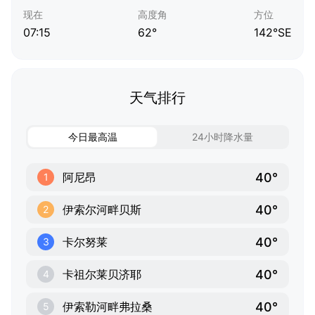
现在
高度角
方位
07:15
62°
142°SE
天气排行
今日最高温
24小时降水量
40°
阿尼昂
1
40°
伊索尔河畔贝斯
2
40°
卡尔努莱
3
40°
卡祖尔莱贝济耶
4
40°
伊索勒河畔弗拉桑
5