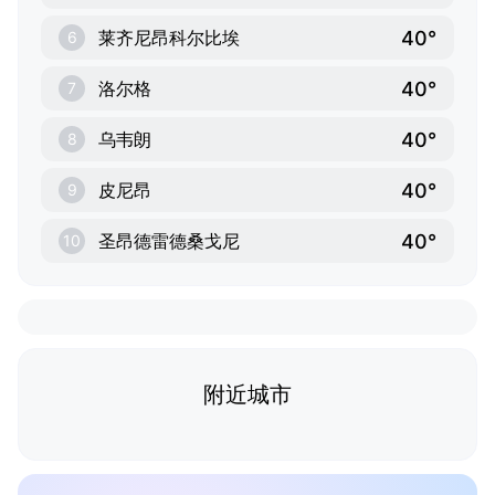
40°
莱齐尼昂科尔比埃
6
40°
洛尔格
7
40°
乌韦朗
8
40°
皮尼昂
9
40°
圣昂德雷德桑戈尼
10
附近城市