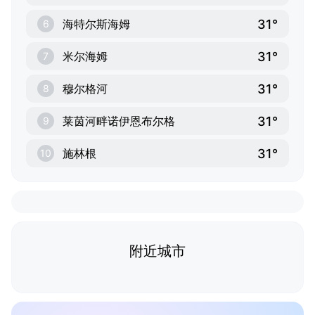
31°
海特尔斯海姆
6
31°
米尔海姆
7
31°
穆尔格河
8
31°
莱茵河畔诺伊恩布尔格
9
31°
施林根
10
附近城市