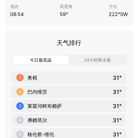
现在
高度角
方位
08:54
59°
222°SW
天气排行
今日最高温
24小时降水量
31°
奥根
1
31°
巴内维茨
2
31°
莱茵河畔布赖萨
3
31°
弗赖塔尔
4
31°
格伦察-维伦
5