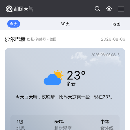
今天
30天
地图
沙尔巴赫
2026-08-06
巴登-符滕堡 - 德国
2026-08-06 08:16
23°
多云
今天白天晴，夜晚晴，比昨天凉爽一些，现在23°。
1级
56%
中等
北风
相对湿度
紫外线