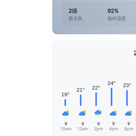
2级
92%
西北风
相对湿度
10am
12am
2pm
4pm
6pm