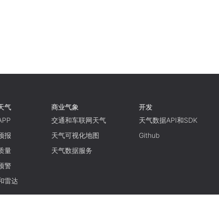
天气
商业气象
开发
PP
交通和车联网天气
天气数据API和SDK
预报
天气可视化地图
Github
质量
天气数据服务
预警
和雷达