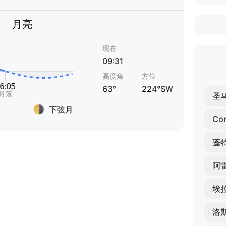
月亮
现在
09:31
高度角
方位
63°
224°SW
圣
下弦月
Cor
蓬
阿
埃