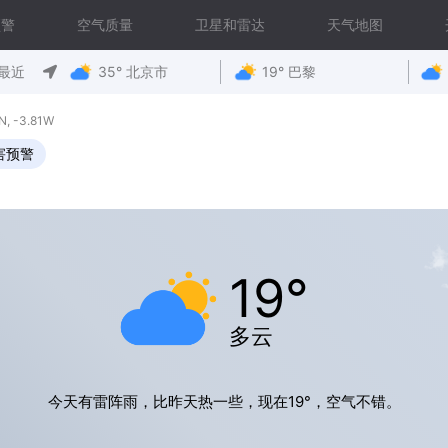
预警
空气质量
卫星和雷达
天气地图
最近
35° 北京市
19° 巴黎
 -3.81W
害预警
19°
多云
今天有雷阵雨，比昨天热一些，现在19°，空气不错。