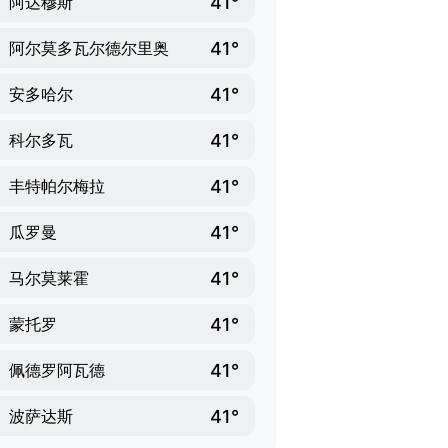
41°
阿达穆斯
41°
阿尔莫多瓦尔德尔里奥
41°
安多哈尔
41°
科尔多瓦
41°
丰特帕尔梅拉
41°
瓜罗曼
41°
马尔莫莱霍
41°
蒙托罗
41°
佩德罗阿瓦德
41°
波萨达斯