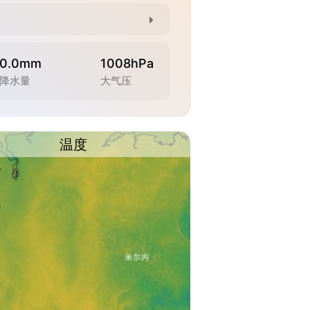
0.0mm
1008hPa
降水量
大气压
温度