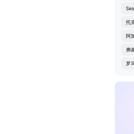
Ses
托
阿
弗
罗