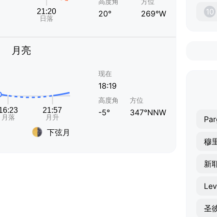
高度角
方位
10
20°
269°W
月亮
现在
18:19
高度角
方位
-5°
347°NNW
Par
下弦月
穆
新
Le
圣