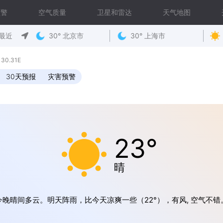
预警
空气质量
卫星和雷达
天气地图
最近
30° 北京市
30° 上海市
30.31E
30天预报
灾害预警
23°
晴
今晚晴间多云。明天阵雨，比今天凉爽一些（22°），有风, 空气不错