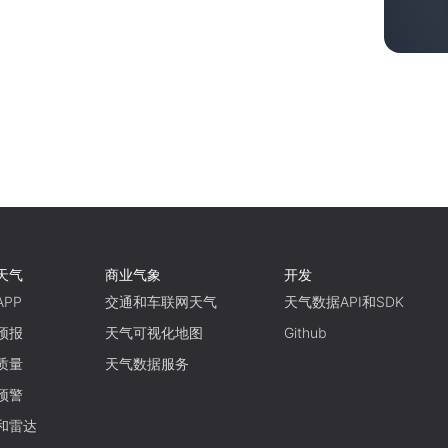
天气
商业气象
开发
PP
交通和车联网天气
天气数据API和SDK
预报
天气可视化地图
Github
质量
天气数据服务
预警
和雷达