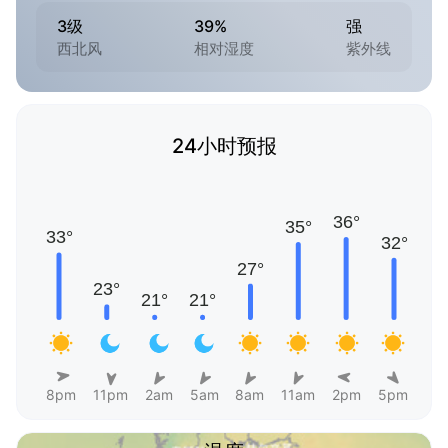
3级
39%
强
西北风
相对湿度
紫外线
24小时预报
8pm
11pm
2am
5am
8am
11am
2pm
5pm