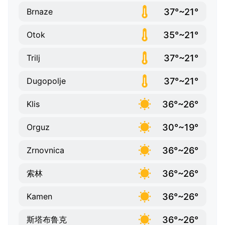
37°~21°
Brnaze
35°~21°
Otok
37°~21°
Trilj
37°~21°
Dugopolje
36°~26°
Klis
30°~19°
Orguz
36°~26°
Zrnovnica
36°~26°
索林
36°~26°
Kamen
36°~26°
斯塔布鲁克