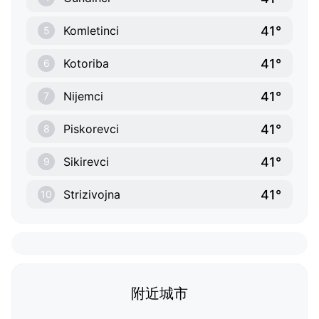
41°
Komletinci
5
41°
Kotoriba
6
41°
Nijemci
7
41°
Piskorevci
8
41°
Sikirevci
9
41°
Strizivojna
10
附近城市