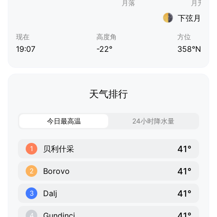
下弦月
现在
高度角
方位
19:07
-22°
358°N
天气排行
今日最高温
24小时降水量
41°
贝利什采
1
41°
Borovo
2
41°
Dalj
3
41°
Gundinci
4