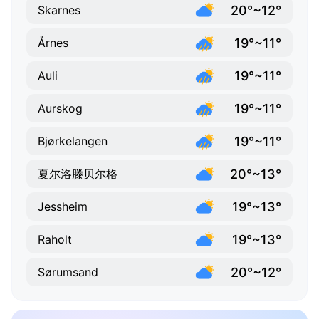
20°~12°
Skarnes
19°~11°
Årnes
19°~11°
Auli
19°~11°
Aurskog
19°~11°
Bjørkelangen
20°~13°
夏尔洛滕贝尔格
19°~13°
Jessheim
19°~13°
Raholt
20°~12°
Sørumsand