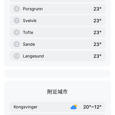
23°
Porsgrunn
6
23°
Svelvik
7
23°
Tofte
8
23°
Sande
9
23°
Langesund
10
附近城市
20°~12°
Kongsvinger