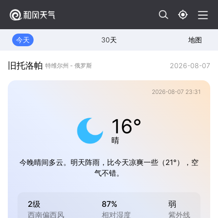
今天
30天
地图
旧托洛帕
2026-08-07
特维尔州 - 俄罗斯
2026-08-07 23:31
16°
晴
今晚晴间多云。明天阵雨，比今天凉爽一些（21°），空
气不错。
2级
87%
弱
西南偏西风
相对湿度
紫外线