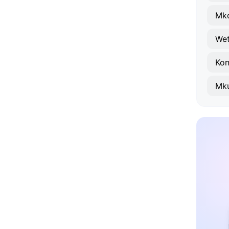
Mk
We
Ko
Mk