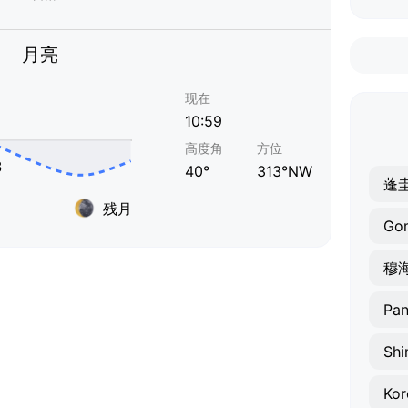
月亮
现在
10:59
高度角
方位
40°
313°NW
蓬
残月
Go
穆
Pan
Shi
Ko