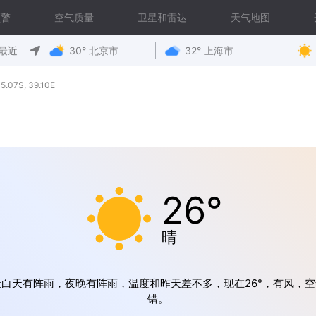
预警
空气质量
卫星和雷达
天气地图
最近
30° 北京市
32° 上海市
07S, 39.10E
26°
晴
天白天有阵雨，夜晚有阵雨，温度和昨天差不多，现在26°，有风，空
错。