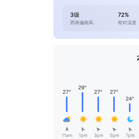
3级
72%
西南偏南风
相对湿度
11am
1pm
3pm
5pm
7pm