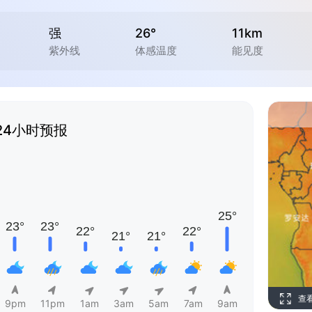
强
26°
11km
紫外线
体感温度
能见度
24小时预报
查
9pm
11pm
1am
3am
5am
7am
9am