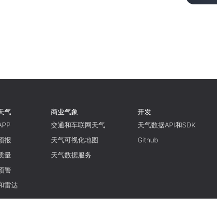
天气
商业气象
开发
PP
交通和车联网天气
天气数据API和SDK
预报
天气可视化地图
Github
质量
天气数据服务
预警
和雷达