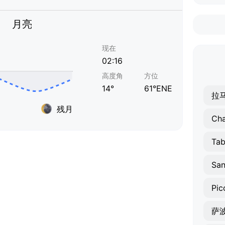
月亮
现在
02:16
高度角
方位
14°
61°ENE
拉
残月
Cha
Tab
San
Pic
萨