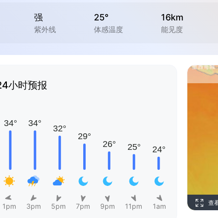
强
25°
16km
紫外线
体感温度
能见度
24小时预报
查
1pm
3pm
5pm
7pm
9pm
11pm
1am