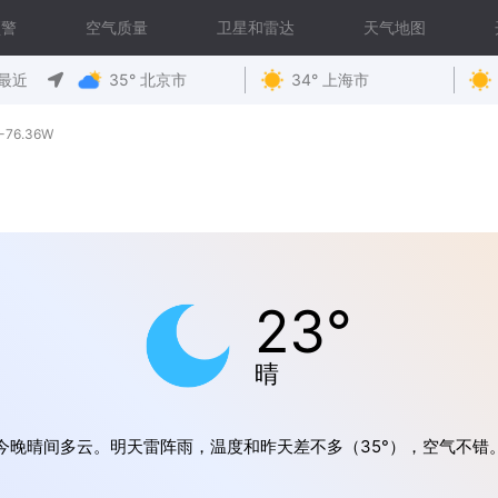
预警
空气质量
卫星和雷达
天气地图
最近
35° 北京市
34° 上海市
-76.36W
23°
晴
今晚晴间多云。明天雷阵雨，温度和昨天差不多（35°），空气不错