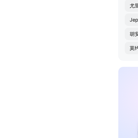
尤
Jep
胡
莫