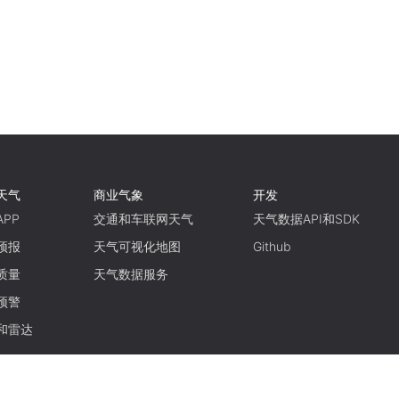
天气
商业气象
开发
PP
交通和车联网天气
天气数据API和SDK
预报
天气可视化地图
Github
质量
天气数据服务
预警
和雷达