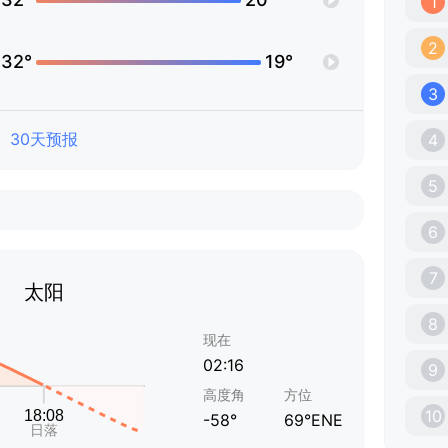
1
2
32°
19°
3
30天预报
4
5
6
7
太阳
8
现在
02:16
9
高度角
方位
10
-58°
69°ENE