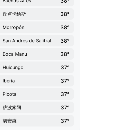
38°
Buenos Aires
38°
丘卢卡纳斯
38°
Morropón
38°
San Andres de Salitral
38°
Boca Manu
37°
Huicungo
37°
Iberia
37°
Picota
37°
萨波索阿
37°
胡安惠