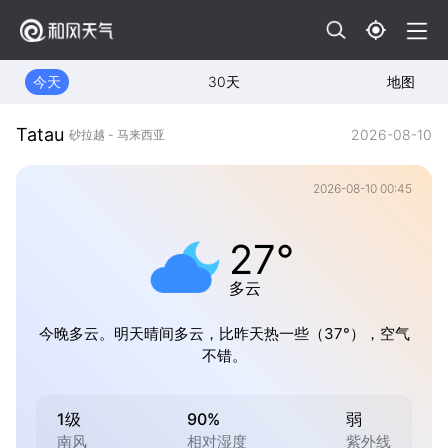
今天
30天
地图
Tatau
2026-08-10
砂拉越 - 马来西亚
2026-08-10 00:45
27°
多云
今晚多云。明天晴间多云，比昨天热一些（37°），空气
不错。
1级
90%
弱
南风
相对湿度
紫外线