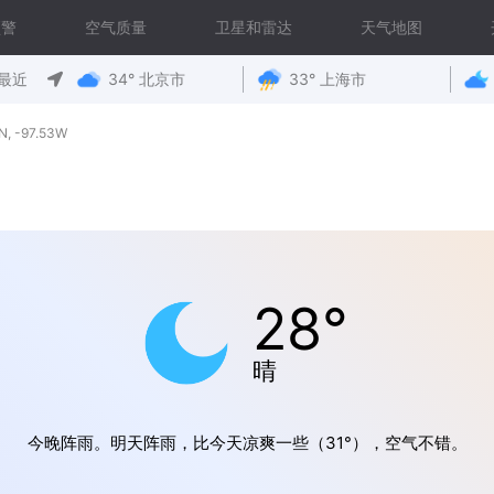
预警
空气质量
卫星和雷达
天气地图
最近
34° 北京市
33° 上海市
 -97.53W
28°
晴
今晚阵雨。明天阵雨，比今天凉爽一些（31°），空气不错。