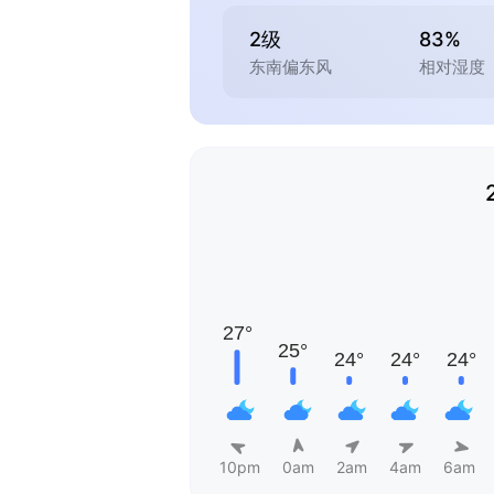
2级
83%
东南偏东风
相对湿度
10pm
0am
2am
4am
6am