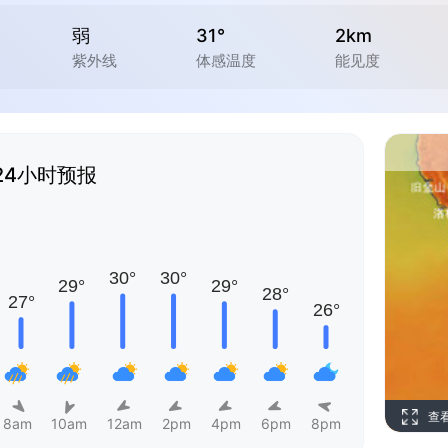
弱
31°
2km
紫外线
体感温度
能见度
24小时预报
查
8am
10am
12am
2pm
4pm
6pm
8pm