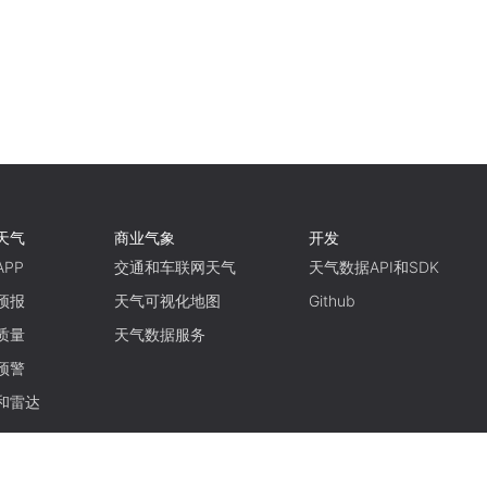
天气
商业气象
开发
PP
交通和车联网天气
天气数据API和SDK
预报
天气可视化地图
Github
质量
天气数据服务
预警
和雷达