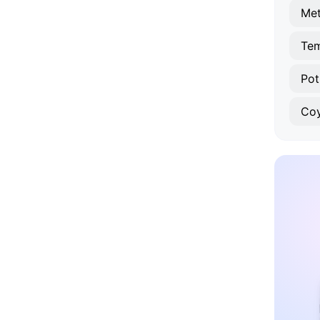
Met
Te
Pot
Coy