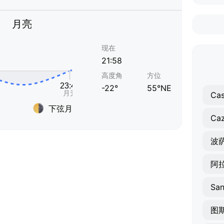
月亮
现在
21:58
高度角
方位
-22°
55°NE
Cas
下弦月
Ca
波
阿