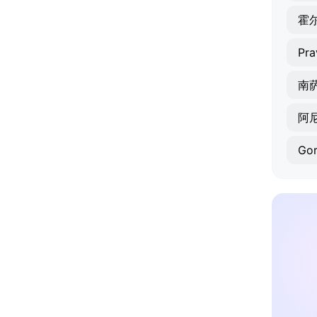
霍
Pra
南
阿
Go