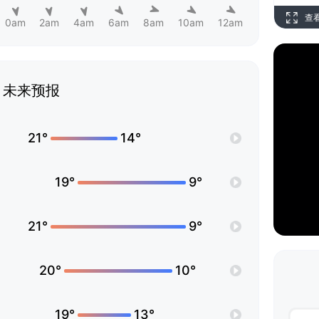
查
0am
2am
4am
6am
8am
10am
12am
未来预报
21°
14°
19°
9°
21°
9°
20°
10°
19°
13°