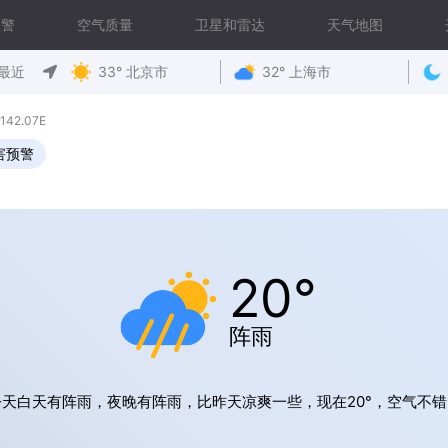
预警
空气质量
卫星和雷达
天气地图
最近
33° 北京市
32° 上海市
42.07E
害预警
20°
阵雨
今天白天有阵雨，夜晚有阵雨，比昨天凉爽一些，现在20°，空气不错