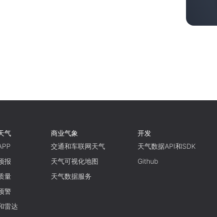
天气
商业气象
开发
PP
交通和车联网天气
天气数据API和SDK
预报
天气可视化地图
Github
质量
天气数据服务
预警
和雷达