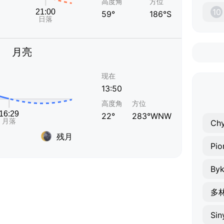
高度角
方位
10
59°
186°S
月亮
现在
13:50
高度角
方位
22°
283°WNW
Ch
残月
Pio
By
多
Sin