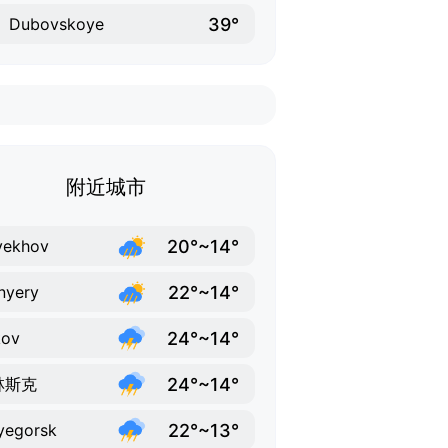
39°
Dubovskoye
附近城市
20°~14°
yekhov
22°~14°
nyery
24°~14°
kov
24°~14°
林斯克
22°~13°
yegorsk