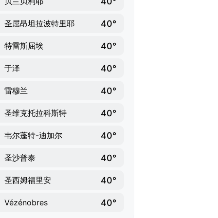
40°
贝兰贝利耶
40°
圣屈昂坦拉波特里耶
40°
特雷斯屈埃
40°
于泽
40°
雷穆兰
40°
圣维克托拉科斯特
40°
韦尔蓬特-迪加尔
40°
圣沙普泰
40°
圣西姆福里安
40°
Vézénobres