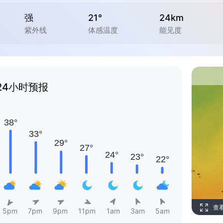
强
21°
24km
紫外线
体感温度
能见度
24小时预报
查
5pm
7pm
9pm
11pm
1am
3am
5am