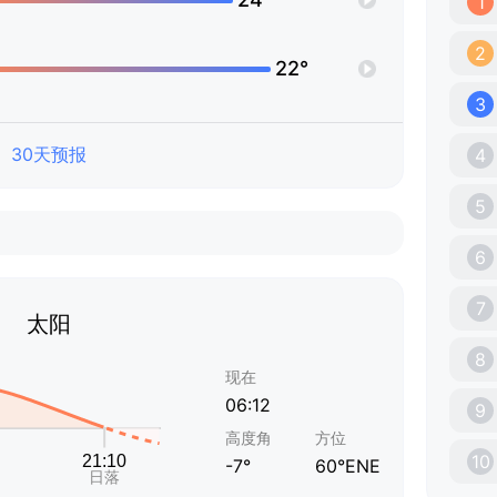
1
2
22°
3
30天预报
4
5
6
7
太阳
8
现在
06:12
9
高度角
方位
10
-7°
60°ENE