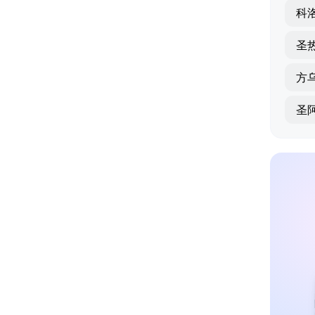
科
圣
方
圣