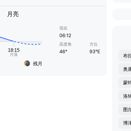
月亮
现在
06:12
高度角
方位
46°
93°E
布
残月
奥
蒙
洛
图
博