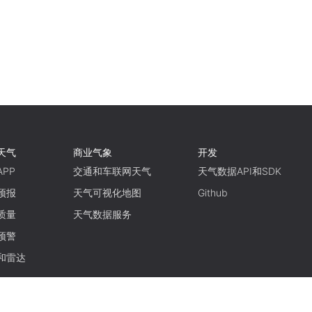
天气
商业气象
开发
PP
交通和车联网天气
天气数据API和SDK
预报
天气可视化地图
Github
质量
天气数据服务
预警
和雷达