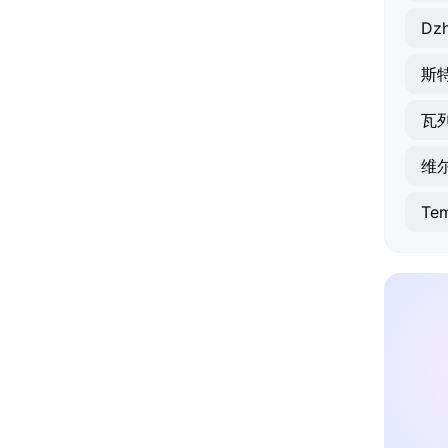
Dzh
斯
瓦
维
Te