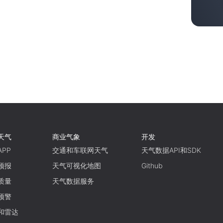
天气
商业气象
开发
PP
交通和车联网天气
天气数据API和SDK
预报
天气可视化地图
Github
质量
天气数据服务
预警
和雷达