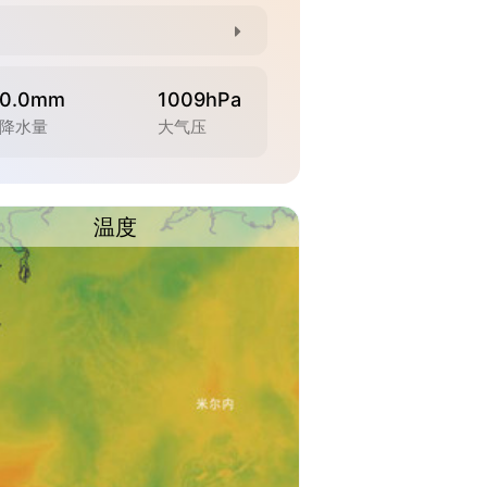
0.0mm
1009hPa
降水量
大气压
温度