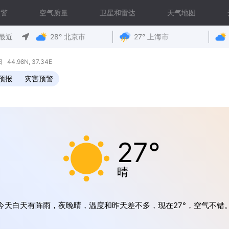
预警
空气质量
卫星和雷达
天气地图
最近
28° 北京市
27° 上海市
4.98N, 37.34E
预报
灾害预警
27°
晴
今天白天有阵雨，夜晚晴，温度和昨天差不多，现在27°，空气不错