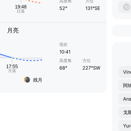
高度角
方位
10
52°
131°SE
月亮
现在
10:41
高度角
方位
68°
227°SW
Vin
残月
阿
An
戈
Yur