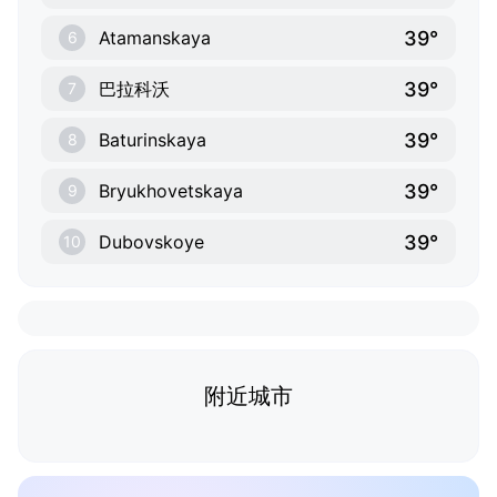
39°
Atamanskaya
6
39°
巴拉科沃
7
39°
Baturinskaya
8
39°
Bryukhovetskaya
9
39°
Dubovskoye
10
附近城市