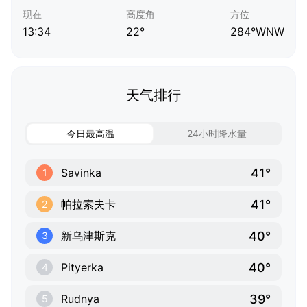
现在
高度角
方位
13:34
22°
284°WNW
天气排行
今日最高温
24小时降水量
41°
Savinka
1
41°
帕拉索夫卡
2
40°
新乌津斯克
3
40°
Pityerka
4
39°
Rudnya
5